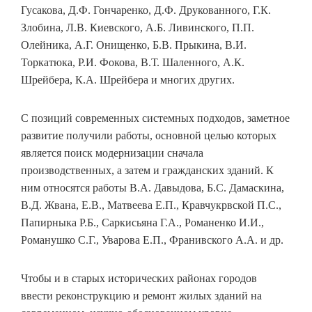
Гусакова, Д.Ф. Гончаренко, Д.Ф. Друкованного, Г.К.
Злобина, Л.В. Киевского, А.Б. Ливинского, П.П.
Олейника, А.Г. Онищенко, Б.В. Прыкина, В.И.
Торкатюка, Р.И. Фокова, В.Т. Шаленного, А.К.
Шрейбера, К.А. Шрейбера и многих других.
С позиций современных системных подходов, заметное
развитие получили работы, основной целью которых
является поиск модернизации сначала
производственных, а затем и гражданских зданий. К
ним относятся работы В.А. Давыдова, Б.С. Дамаскина,
В.Д. Жвана, Е.В., Матвеева Е.П., Кравчукрвской П.С.,
Папирныка Р.Б., Саркисьяна Г.А., Романенко И.И.,
Романушко С.Г., Уварова Е.П., Франивского А.А. и др.
Чтобы и в старых исторических районах городов
ввести реконструкцию и ремонт жилых зданий на