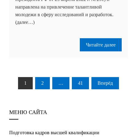
направлена на привлечение талантливой
молодежи в сферу исследований и разработок.
(далее…)
Читайте далее
Пагинация
1
2
…
41
Вперёд
записей
МЕНЮ САЙТА
Подготовка кадров высшей квалификации