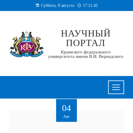
Перейти
Суббота, 8 августа
17:21:47
к
содержанию
НАУЧНЫЙ
ПОРТАЛ
Крымского федерального
университета имени В.И. Вернадского
04
Авг