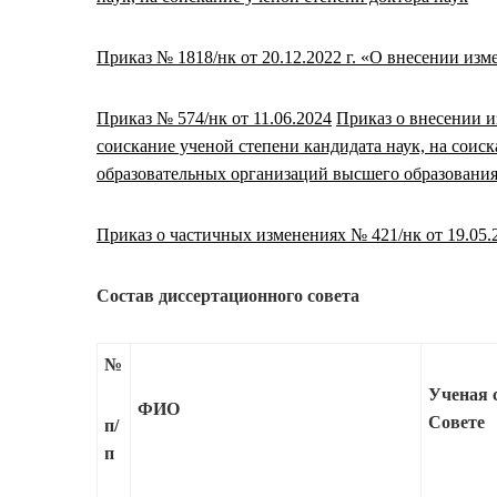
Приказ № 1818/нк от 20.12.2022 г. «О внесении изм
Приказ № 574/нк от 11.06.2024
Приказ о внесении и
соискание ученой степени кандидата наук, на соиск
образовательных организаций высшего образовани
Приказ о частичных изменениях № 421/нк от 19.05.
Состав диссертационного совета
№
Ученая с
ФИО
Совете
п/
п