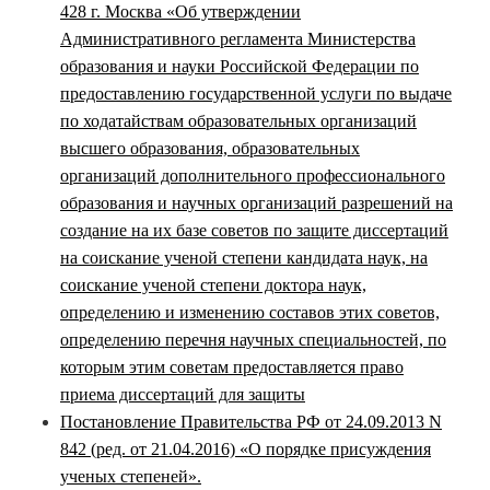
428 г. Москва «Об утверждении
Административного регламента Министерства
образования и науки Российской Федерации по
предоставлению государственной услуги по выдаче
по ходатайствам образовательных организаций
высшего образования, образовательных
организаций дополнительного профессионального
образования и научных организаций разрешений на
создание на их базе советов по защите диссертаций
на соискание ученой степени кандидата наук, на
соискание ученой степени доктора наук,
определению и изменению составов этих советов,
определению перечня научных специальностей, по
которым этим советам предоставляется право
приема диссертаций для защиты
Постановление Правительства РФ от 24.09.2013 N
842 (ред. от 21.04.2016) «О порядке присуждения
ученых степеней».