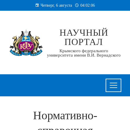
Перейти
Четверг, 6 августа
04:02:06
к
содержанию
НАУЧНЫЙ
ПОРТАЛ
Крымского федерального
университета имени В.И. Вернадского
Нормативно-