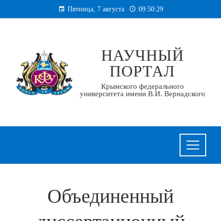
Перейти
Пятница, 7 августа
09:50:30
к
содержанию
НАУЧНЫЙ
ПОРТАЛ
Крымского федерального
университета имени В.И. Вернадского
Объединенный