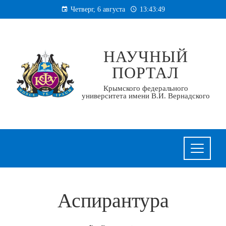
Перейти
Четверг, 6 августа
13:43:49
к
содержанию
НАУЧНЫЙ
ПОРТАЛ
Крымского федерального
университета имени В.И. Вернадского
Аспирантура