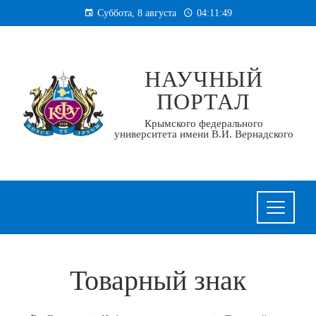
Перейти
Суббота, 8 августа
04:11:49
к
содержанию
НАУЧНЫЙ
ПОРТАЛ
Крымского федерального
университета имени В.И. Вернадского
Товарный знак