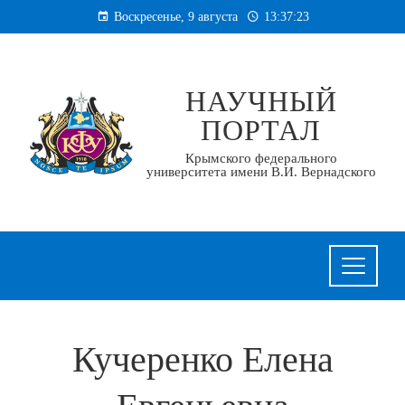
Перейти
Воскресенье, 9 августа
13:37:24
к
содержанию
НАУЧНЫЙ
ПОРТАЛ
Крымского федерального
университета имени В.И. Вернадского
Кучеренко Елена