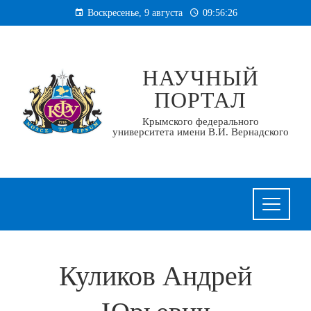
Перейти
Воскресенье, 9 августа
09:56:27
к
содержанию
НАУЧНЫЙ
ПОРТАЛ
Крымского федерального
университета имени В.И. Вернадского
Куликов Андрей