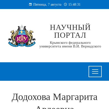
Перейти
Пятница, 7 августа
15:48:32
к
содержанию
НАУЧНЫЙ
ПОРТАЛ
Крымского федерального
университета имени В.И. Вернадского
Додохова Маргарита