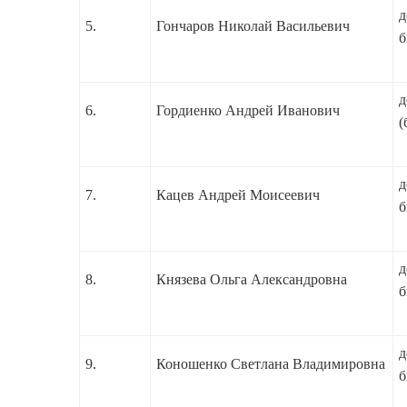
д
5.
Гончаров Николай Васильевич
б
д
6.
Гордиенко Андрей Иванович
(
д
7.
Кацев Андрей Моисеевич
б
д
8.
Князева Ольга Александровна
б
д
9.
Коношенко Светлана Владимировна
б