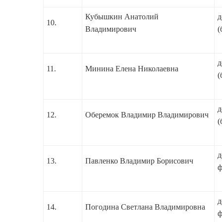
Кубышкин Анатолий
д
10.
Владимирович
(
д
11.
Минина Елена Николаевна
(
д
12.
Оберемок Владимир Владимирович
(
д
13.
Павленко Владимир Борисович
ф
д
14.
Погодина Светлана Владимировна
ф