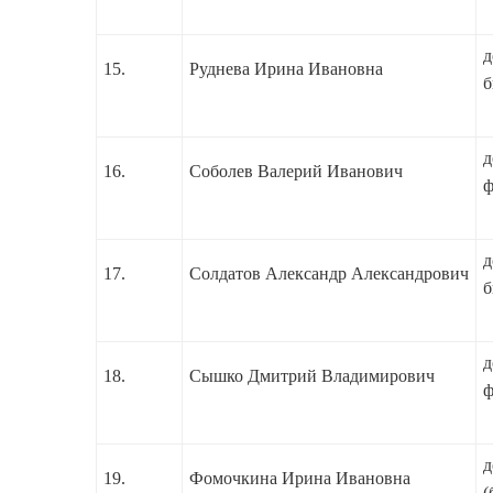
д
15.
Руднева Ирина Ивановна
б
д
16.
Соболев Валерий Иванович
ф
д
17.
Солдатов Александр Александрович
б
д
18.
Сышко Дмитрий Владимирович
ф
д
19.
Фомочкина Ирина Ивановна
(