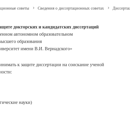
ационные советы
Сведения о диссертационных советах
Диссертац
защите докторских и кандидатских диссертаций
венном автономном образовательном
высшего образования
верситет имени В.И. Вернадского»
инимать к защите диссертации на соискание ученой
ности:
гические науки)