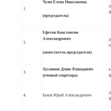
Чуян Елена Николаевна
д
1.
ф
(председатель)
Ефетов Константин
Александрович
д
2.
б
(заместитель председателя)
Хусаинов Денис Рашидович
к
3.
(ученый секретарь)
ф
д
4.
Буков Юрий Александрович
ф