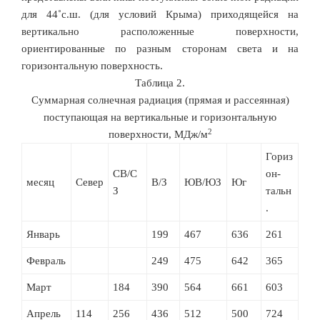
для 44˚с.ш. (для условий Крыма) приходящейся на
вертикально расположенные поверхности,
ориентированные по разным сторонам света и на
горизонтальную поверхность.
Таблица 2.
Суммарная солнечная радиация (прямая и рассеянная)
поступающая на вертикальные и горизонтальную
2
поверхности, МДж/м
Гориз
СВ/C
он-
месяц
Север
В/З
ЮВ/ЮЗ
Юг
З
тальн
.
Январь
199
467
636
261
Февраль
249
475
642
365
Март
184
390
564
661
603
Апрель
114
256
436
512
500
724