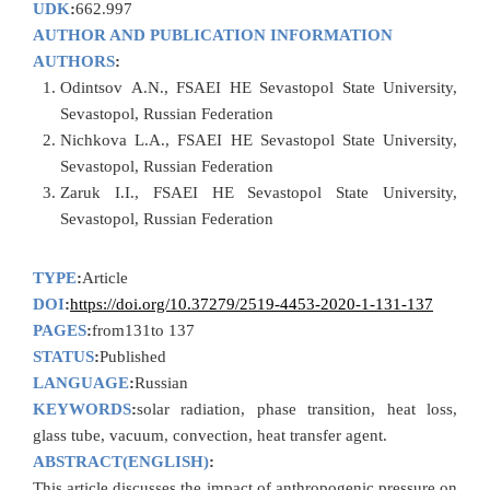
UDK
:
662.997
AUTHOR AND PUBLICATION INFORMATION
AUTHORS
:
Odintsov А.N., FSAEI HE Sevastopol State University,
Sevastopol, Russian Federation
Nichkova L.A., FSAEI HE Sevastopol State University,
Sevastopol, Russian Federation
Zaruk I.I., FSAEI HE Sevastopol State University,
Sevastopol, Russian Federation
TYPE
:
Article
DOI
:
https://doi.org/10.37279/2519-4453-2020-1-131-137
PAGES
:
from131to 137
STATUS
:
Published
LANGUAGE
:
Russian
KEYWORDS
:
solar radiation, phase transition, heat loss,
glass tube, vacuum, convection, heat transfer agent.
ABSTRACT(ENGLISH)
:
This article discusses the impact of anthropogenic pressure on