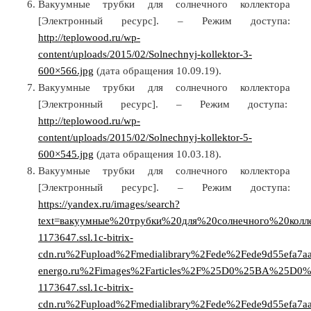
Вакуумные трубки для солнечного коллектора
[Электронный ресурс]. – Режим доступа:
http://teplowood.ru/wp-
content/uploads/2015/02/Solnechnyj-kollektor-3-
600×566.jpg
(дата обращения 10.09.19).
Вакуумные трубки для солнечного коллектора
[Электронный ресурс]. – Режим доступа:
http://teplowood.ru/wp-
content/uploads/2015/02/Solnechnyj-kollektor-5-
600×545.jpg
(дата обращения 10.03.18).
Вакуумные трубки для солнечного коллектора
[Электронный ресурс]. – Режим доступа:
https://yandex.ru/images/search?
text=вакуумные%20трубки%20для%20солнечного%20колле
1173647.ssl.1c-bitrix-
cdn.ru%2Fupload%2Fmedialibrary%2Fede%2Fede9d55efa7a
energo.ru%2Fimages%2Farticles%2F%25D0%25BA%2
1173647.ssl.1c-bitrix-
cdn.ru%2Fupload%2Fmedialibrary%2Fede%2Fede9d55efa7a