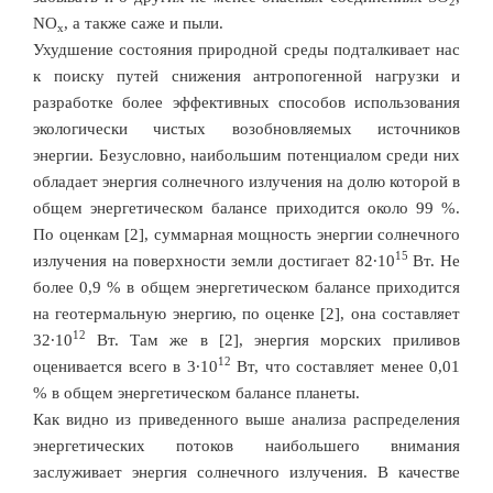
2
NO
, а также саже и пыли.
x
Ухудшение состояния природной среды подталкивает нас
к поиску путей снижения антропогенной нагрузки и
разработке более эффективных способов использования
экологически чистых возобновляемых источников
энергии. Безусловно, наибольшим потенциалом среди них
обладает энергия солнечного излучения на долю которой в
общем энергетическом балансе приходится около 99 %.
По оценкам [2], суммарная мощность энергии солнечного
15
излучения на поверхности земли достигает 82∙10
Вт. Не
более 0,9 % в общем энергетическом балансе приходится
на геотермальную энергию, по оценке [2], она составляет
12
32∙10
Вт. Там же в [2], энергия морских приливов
12
оценивается всего в 3∙10
Вт, что составляет менее 0,01
% в общем энергетическом балансе планеты.
Как видно из приведенного выше анализа распределения
энергетических потоков наибольшего внимания
заслуживает энергия солнечного излучения. В качестве