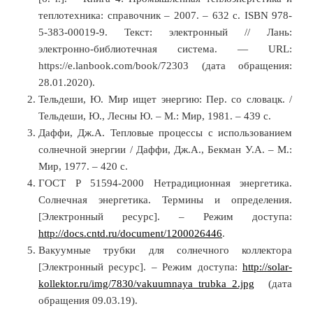
теплотехника: справочник – 2007. – 632 с. ISBN 978-
5-383-00019-9. Текст: электронный // Лань:
электронно-библиотечная система. — URL:
https://e.lanbook.com/book/72303 (дата обращения:
28.01.2020).
Тельдеши, Ю. Мир ищет энергию: Пер. со словацк. /
Тельдеши, Ю., Лесны Ю. – М.: Мир, 1981. – 439 с.
Даффи, Дж.А. Тепловые процессы с использованием
солнечной энергии / Даффи, Дж.А., Бекман У.А. – М.:
Мир, 1977. – 420 с.
ГОСТ Р 51594-2000 Нетрадиционная энергетика.
Солнечная энергетика. Термины и определения.
[Электронный ресурс]. – Режим доступа:
http://docs.cntd.ru/document/1200026446
.
Вакуумные трубки для солнечного коллектора
[Электронный ресурс]. – Режим доступа:
http://solar-
kollektor.ru/img/7830/vakuumnaya_trubka_2.jpg
(дата
обращения 09.03.19).