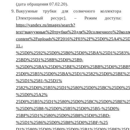
(дата обращения 07.02.20).
Вакуумные трубки для солнечного коллектора
[Электронный ресурс]. – Режим доступа:
https://yandex.ru/images/search?
text=вакуумные%20трубки%20для%20солнечного%20колле
content%2Fuploads%2F2016%2F03%2F%25D0%25A4%2
11.-
%25D0%2592%25D0%25B0%25D0%25BA%25D1%2583%
25BD%25D1%258B%25D0%25B9-
%25D0%25BA%25D0%25BE%25D0%25BB%25D0%25BB
25D0%25B5%25D0%25BA%25D1%2582%25D0%25BE%25
%25D1%2581-%25D1%
2582%25D0%25B5%25D1%2580%25D0%25BC%25D0%2
%25D0%25A2%
25D0%25B5%25D1%2580%25D0%25BC%25D0%25BE%2
%25D0%25B8-%25D0%25B5%25D0%25B5-%25D0%
25BF%25D1%2580%25D0%25B8%25D0%25BD-
%25D1%2586%25D0%25B8%25D0%25BF-%25
D1%2580%25D0%25B0%25D0%25B1%25D0%25BE%25D1%2