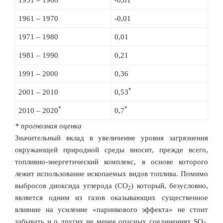
1951 – 1960
-0,01
1961 – 1970
-0,01
1971 – 1980
0,01
1981 – 1990
0,21
1991 – 2000
0,36
*
2001 – 2010
0,53
*
*
2010 – 2020
0,7
* прогнозная оценка
Значительный вклад в увеличение уровня загрязнения
окружающей природной среды вносит, прежде всего,
топливно-энергетический комплекс, в основе которого
лежит использование ископаемых видов топлива. Помимо
выбросов диоксида углерода (CO
) который, безусловно,
2
является одним из газов оказывающих существенное
влияние на усиление «парникового эффекта» не стоит
забывать и о других не менее опасных соединениях SO
,