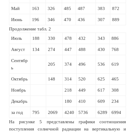
Май
163
326
485
487
383
872
Июнь
196
346
470
436
307
889
Продолжение табл. 2
Июль
188
330
478
432
343
886
Август
134
274
447
488
430
768
Сентябр
205
374
496
536
619
ь
Октябрь
148
314
520
625
465
Ноябрь
218
449
617
308
Декабрь
180
410
609
234
за год
795
2069
4240
5736
6289
6994
На рисунке 5 представлены графики соотношения
поступления солнечной радиации на вертикальную и