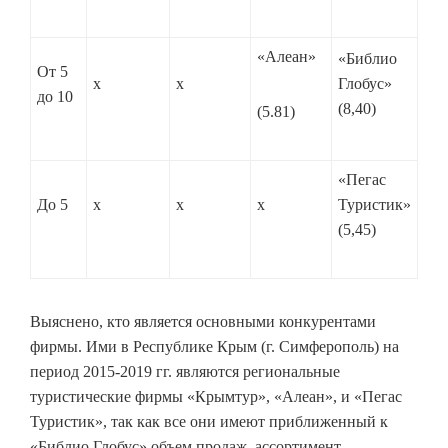
«Алеан»
«Библио
От 5
х
х
Глобус»
до 10
(8,40)
(5.81)
«Пегас
До 5
х
х
х
Турис­тик»
(5,45)
Выяснено, кто является основными конкурентами
фирмы. Ими в Республике Крым (г. Симферополь) на
период 2015-2019 гг. являются региональные
туристические фирмы «Крымтур», «Алеан», и «Пегас
Туристик», так как все они имеют приближенный к
«Библио Глобус» объем продаж, ассортимент,