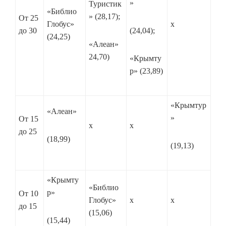
»
Туристик
«Библио
» (28,17);
От 25
Гло­бус»
х
до 30
(24,04);
(24,25)
«Алеан»
24,70)
«Крымту
р» (23,89)
«Крымтур
«Алеан»
»
От 15
х
х
до 25
(18,99)
(19,13)
«Крымту
«Библио
р»
От 10
Глобус»
х
х
до 15
(15,06)
(15,44)