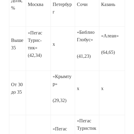
Доля,
Москва
Петербур
Сочи
Казань
%
г
«Библио
«Пегас
«Алеан»
Глобус»
Выше
Тури­с­
х
35
тик»
(64,65)
(42,34)
(41,23)
«Крымту
р»
От 30
х
х
до 35
(29,32)
«Пегас
Туристик
«Пегас