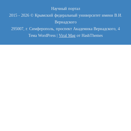
Научный портал
2015 - 2026 © Крымский федеральный университет имени В.И.
Вернадского
295007, г. Симферополь, проспект Академика Вернадского, 4
Тема WordPress
|
Viral Mag
от HashThemes