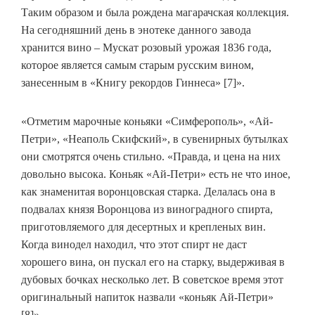
Таким образом и была рождена магарачская коллекция.
На сегодняшний день в энотеке данного завода
хранится вино – Мускат розовый урожая 1836 года,
которое является самым старым русским вином,
занесенным в «Книгу рекордов Гиннеса» [7]».
«Отметим марочные коньяки «Симферополь», «Ай-
Петри», «Неаполь Скифский», в сувенирных бутылках
они смотрятся очень стильно. «Правда, и цена на них
довольно высока. Коньяк «Ай-Петри» есть не что иное,
как знаменитая воронцовская старка. Делалась она в
подвалах князя Воронцова из виноградного спирта,
приготовляемого для десертных и крепленых вин.
Когда винодел находил, что этот спирт не даст
хорошего вина, он пускал его на старку, выдерживая в
дубовых бочках несколько лет. В советское время этот
оригинальный напиток назвали «коньяк Ай-Петри»
[8]».