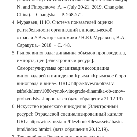
N. and Finogentova, A. – (July 20-21, 2019, Changsha,
China). – Changsha. – P. 568-571.
Муравьев, Н.Ю. Система показателей оценки
рентабельности организаций винодельческой
отрасли // Вектор экономики / Н.Ю. Муравьев, В.А.
Саракуца,– 2018. – С. 4-8.
Рынок винограда: динамика объемов производства,
импорта, цен [Электронный ресурс]:
Саморегулируемая организация ассоциация
виноградарей и виноделов Крыма «Крымское бюро
винограда и вина». URL: http://kbvw.ru/otrasl-v-
tsifrakh/item/1080-rynok-vinograda-dinamika-ob-emov-
proizvodstva-importa-tsen (дата обращения 21.12.19).
Искусство крымского виноделия [Электронный
ресурс]: Отраслевой специализированный каталог
URL: http://wine-russia.ru/files/book/files/assets/ basic-
html/index.html#1 (дата обращения 20.12.19).
Товарооборот России: вина виноградные