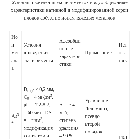
Условия проведения экспериментов и адсорбционные
характеристики нативной и модифицированной корки
плодов арбуза по ионам тяжелых металлов
Ио
Адсорбци
н
Условия
Ист
онные
мет
проведения
Примечание
оч-
характери
алл
эксперимента
ник
стики
а
D
< 0,2 мм,
сорб
3
С
= 4 мг/дм
,
0
Уравнение
рН = 7,2-8,2, t
А = ~ 4
Ленгмюра,
= 60 мин, DS
мг/г,
3
As
псевдо-
3
= 1 г/дм
,
степень
+
второй
модификация
удаления
порядок
ксантатом и
– 99 %
[46]