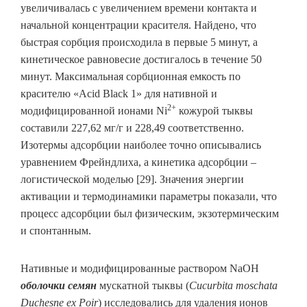
увеличивалась с увеличением времени контакта и
начальной концентрации красителя. Найдено, что
быстрая сорбция происходила в первые 5 минут, а
кинетическое равновесие достигалось в течение 50
минут. Максимальная сорбционная емкость по
красителю «Acid Black 1» для нативной и
2+
модифицированной ионами Ni
кожурой тыквы
составили 227,62 мг/г и 228,49 соответственно.
Изотермы адсорбции наиболее точно описывались
уравнением Фрейндлиха, а кинетика адсорбции –
логистической моделью [29]. Значения энергии
активации и термодинамики параметры показали, что
процесс адсорбции был физическим, экзотермическим
и спонтанным.
Нативные и модифицированные раствором NaOH
оболочки семян
мускатной тыквы (
Cucurbita moschata
Duchesne ex Poir
) исследовались для удаления ионов