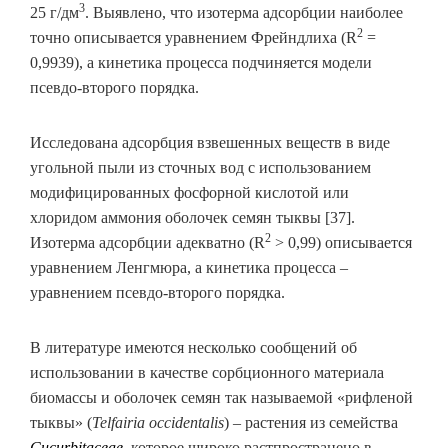
3
25 г/дм
. Выявлено, что изотерма адсорбции наиболее
2
точно описывается уравнением Фрейндлиха (R
=
0,9939), а кинетика процесса подчиняется модели
псевдо-второго порядка.
Исследована адсорбция взвешенных веществ в виде
угольной пыли из сточных вод с использованием
модифицированных фосфорной кислотой или
хлоридом аммония оболочек семян тыквы [37].
2
Изотерма адсорбции адекватно (R
> 0,99) описывается
уравнением Ленгмюра, а кинетика процесса –
уравнением псевдо-второго порядка.
В литературе имеются несколько сообщений об
использовании в качестве сорбционного материала
биомассы и оболочек семян так называемой «рифленой
тыквы» (
Telfairia occidentalis
) – растения из семейства
Cucurbitaceae
, которое широко растпространено в