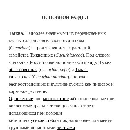
ОСНОВНОЙ РАЗДЕЛ
Тыква
. Наиболее значимыми из перечисленных
культур для человека являются тыквы
(
Cucurbita
) —
род
травянистых растений
семейства
Тыквенные
(
Cucurbitaceae
). Под словом
«тыква» в России обычно понимаются
виды
Тыква
обыкновенная
(
Cucurbita pepo
) и
Тыква
гигантская
(
Cucurbita maxima
), широко
распространённые и культивируемые как пищевое и
кормовое растение.
Однолетние
или
многолетние
жёстко-шершавые или
волосистые
травы
. Стелющиеся по земле и
цепляющиеся при помощи
ветвистых
усиков
стебли
покрыты более или менее
крупными лопастными
листьями
.