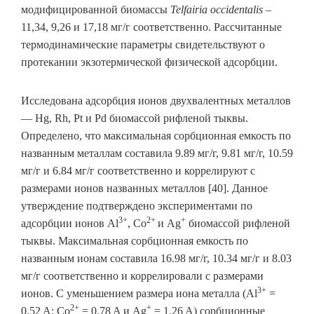
модифицированной биомассы
Telfairia occidentalis
–
11,34, 9,26 и 17,18 мг/г соответственно. Рассчитанные
термодинамические параметры свидетельствуют о
протекании экзотермической физической адсорбции.
Исследована адсорбция ионов двухвалентных металлов
— Hg, Rh, Pt и Pd биомассой рифленой тыквы.
Определено, что максимальная сорбционная емкость по
названным металлам составила 9.89 мг/г, 9.81 мг/г, 10.59
мг/г и 6.84 мг/г соответственно и коррелируют с
размерами ионов названных металлов [40]. Данное
утверждение подтверждено экспериментами по
3+
2+
+
адсорбции ионов Al
, Co
и Ag
биомассой рифленой
тыквы. Максимальная сорбционная емкость по
названным ионам составила 16.98 мг/г, 10.34 мг/г и 8.03
мг/г соответственно и коррелировали с размерами
3+
ионов. С уменьшением размера иона металла (Al
=
2+
+
0.52 A; Co
= 0.78 A и Ag
= 1.26 A) сорбционные