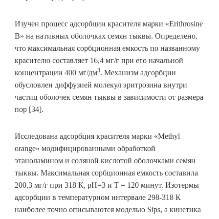
Изучен процесс адсорбции красителя марки «Erithrosine
B» на нативных оболочках семян тыквы. Определено,
что максимальная сорбционная емкость по названному
красителю составляет 16,4 мг/г при его начальной
3
концентрации 400 мг/дм
. Механизм адсорбции
обусловлен диффузией молекул эритрозина внутри
частиц оболочек семян тыквы в зависимости от размера
пор [34].
Исследована адсорбция красителя марки «Methyl
orange» модифицированными обработкой
этаноламином и соляной кислотой оболочками семян
тыквы. Максимальная сорбционная емкость составила
200,3 мг/г при 318 К, рН=3 и Т = 120 минут. Изотермы
адсорбции в температурном интервале 298-318 К
наиболее точно описываются моделью Sips, а кинетика