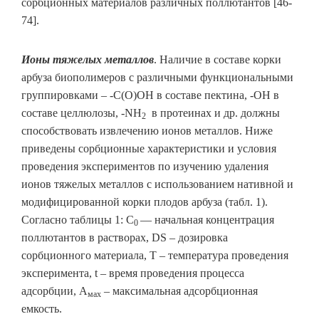
сорбционных материалов различных поллютантов [46-
74].
Ионы тяжелых металлов
. Наличие в составе корки
арбуза биополимеров с различными функциональными
группировками – -С(О)ОН в составе пектина, -ОН в
составе целлюлозы, -NH
в протеинах и др. должны
2
способствовать извлечению ионов металлов. Ниже
приведены сорбционные характеристики и условия
проведения экспериментов по изучению удаления
ионов тяжелых металлов с использованием нативной и
модифицированной корки плодов арбуза (табл. 1).
Согласно таблицы 1: C
— начальная концентрация
0
поллютантов в растворах, DS – дозировка
сорбционного материала, T – температура проведения
эксперимента, t – время проведения процесса
адсорбции, А
– максимальная адсорбционная
мах
емкость.