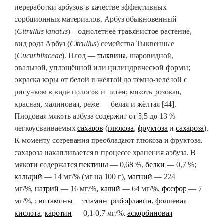
переработки арбузов в качестве эффективных
сорбционных материалов. Арбуз обыкновенный
(
Citrullus
lanatus
) – однолетнее травянистое растение,
вид рода Арбуз (
Citrullus
) семейства Тыквенные
(
Cucurbitaceae
). Плод —
тыквина
, шаровидной,
овальной, уплощённой или цилиндрической формы;
окраска коры от белой и жёлтой до тёмно-зелёной с
рисунком в виде полосок и пятен; мякоть розовая,
красная, малиновая, реже — белая и жёлтая [44].
Плодовая мякоть арбуза содержит от 5,5 до 13 %
легкоусваиваемых
сахаров
(
глюкоза
,
фруктоза
и
сахароза
).
К моменту созревания преобладают глюкоза и фруктоза,
сахароза накапливается в процессе хранения арбуза. В
мякоти содержатся
пектины
— 0,68 %,
белки
— 0,7 %;
кальций
— 14 мг/% (мг на 100 г),
магний
— 224
мг/%,
натрий
— 16 мг/%,
калий
— 64 мг/%,
фосфор
— 7
мг/%, ;
витамины
—
тиамин
,
рибофлавин
,
фолиевая
кислота
,
каротин
— 0,1-0,7 мг/%,
аскорбиновая