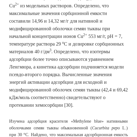
2+
Cu
из модельных растворов. Определено, что
максимальные значения сорбционной емкости
составили 14,96 и 14,32 мг/г для нативной и
модифицированной оболочки семян тыквы при
2+
начальной концентрации ионов Cu
553 мг/г, рН = 7,
о
температуре раствора 29
С и дозировке сорбционных
3
материалов 40 г/дм
. Определено, что изотермы
адсорбции более точно описываются уравнением
Ленгмюра, а кинетика адсорбции подчиняется модели
псевдо-второго порядка. Вычисленные значения
энергий активации адсорбции для исходной и
модифицированной оболочек семян тыквы (42,4 и 69,42
кДж/моль соответственно) свидетельствуют о
протекании хемосорбции [30].
Изучена адсорбция красителя «Methylene blue» нативными
оболочками семян тыквы обыкновенной (
Cucurbita pepo
L.)
о
при 30
С. Найдено, что максимальная адсорбционная емкость