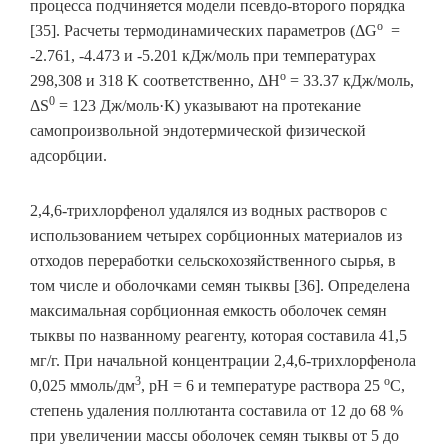
процесса подчиняется модели псевдо-второго порядка
o
[35]. Расчеты термодинамических параметров (ΔG
=
-2.761, -4.473 и -5.201 кДж/моль при температурах
о
298,308 и 318 K соответственно, ΔH
= 33.37 кДж/моль,
0
ΔS
= 123 Дж/моль·К) указывают на протекание
самопроизвольной эндотермической физической
адсорбции.
2,4,6-трихлорфенол удалялся из водных растворов с
использованием четырех сорбционных материалов из
отходов переработки сельскохозяйственного сырья, в
том числе и оболочками семян тыквы [36]. Определена
максимальная сорбционная емкость оболочек семян
тыквы по названному реагенту, которая составила 41,5
мг/г. При начальной концентрации 2,4,6-трихлорфенола
3
о
0,025 ммоль/дм
, рН = 6 и температуре раствора 25
С,
степень удаления поллютанта составила от 12 до 68 %
при увеличении массы оболочек семян тыквы от 5 до