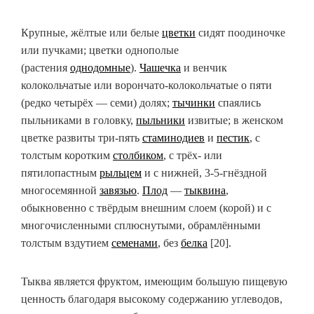
Крупные, жёлтые или белые
цветки
сидят поодиночке
или пучками; цветки однополые
(растения
однодомные
).
Чашечка
и венчик
колокольчатые или ворончато-колокольчатые о пяти
(редко четырёх — семи) долях;
тычинки
спаялись
пыльниками в головку,
пыльники
извитые; в женском
цветке развиты три-пять
стаминодиев
и
пестик
, с
толстым коротким
столбиком
, с трёх- или
пятилопастным
рыльцем
и с нижней, 3-5-гнёздной
многосемянной
завязью
.
Плод
—
тыквина
,
обыкновенно с твёрдым внешним слоем (корой) и с
многочисленными сплюснутыми, обрамлёнными
толстым вздутием
семенами
, без
белка
[20].
Тыква является фруктом, имеющим большую пищевую
ценность благодаря высокому содержанию углеводов,