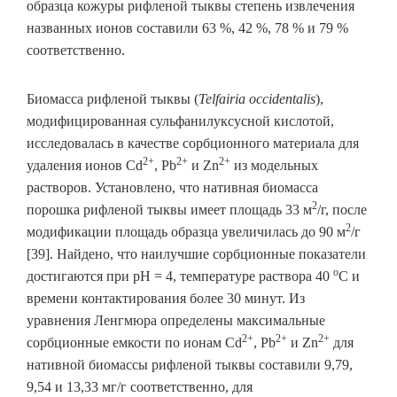
образца кожуры рифленой тыквы степень извлечения
названных ионов составили 63 %, 42 %, 78 % и 79 %
соответственно.
Биомасса рифленой тыквы (
Telfairia occidentalis
),
модифицированная сульфанилуксусной кислотой,
исследовалась в качестве сорбционного материала для
2+
2+
2+
удаления ионов Cd
, Pb
и Zn
из модельных
растворов. Установлено, что нативная биомасса
2
порошка рифленой тыквы имеет площадь 33 м
/г, после
2
модификации площадь образца увеличилась до 90 м
/г
[39]. Найдено, что наилучшие сорбционные показатели
о
достигаются при рН = 4, температуре раствора 40
С и
времени контактирования более 30 минут. Из
уравнения Ленгмюра определены максимальные
2+
2+
2+
сорбционные емкости по ионам Cd
, Pb
и Zn
для
нативной биомассы рифленой тыквы составили 9,79,
9,54 и 13,33 мг/г соответственно, для