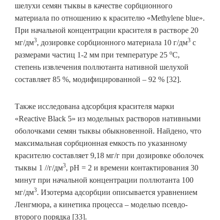
шелухи семян тыквы в качестве сорбционного
материала по отношению к красителю «Methylene blue».
При начальной концентрации красителя в растворе 20
3
3
мг/дм
, дозировке сорбционного материала 10 г/дм
с
о
размерами частиц 1-2 мм при температуре 25
С,
степень извлечения поллютанта нативной шелухой
составляет 85 %, модифицированной – 92 % [32].
Также исследована адсорбция красителя марки
«Reactive Black 5» из модельных растворов нативными
оболочками семян тыквы обыкновенной. Найдено, что
максимальная сорбционная емкость по указанному
красителю составляет 9,18 мг/г при дозировке оболочек
3
тыквы 1 //г/дм
, рН = 2 и времени контактирования 30
минут при начальной концентрации поллютанта 100
3
мг/дм
. Изотерма адсорбции описывается уравнением
Ленгмюра, а кинетика процесса – моделью псевдо-
второго порядка [33].