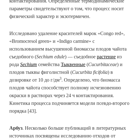
контактирования. Определенные термодинамические
параметры свидетельствуют о том, что процесс носит
физический характер и экзотермичен.
Исследовано удаление красителей марок «Congo red»,
«Bromocresol green» и «Indigo carmine» с
использованием высушенной биомассы плодов чайота
съедобного (
Sechium edule
) — съедобное
растение
из
рода
Sechium
семейства
Тыквенные
(
Cucurbitaceae
) и
плодов тыквы фиголистной (
Cucurbita ficifolia
) в
3
дозировке от 10 до г/дм
. Определено, что биомасса
плодов чайота способствует полному исчезновению
окраски в растворах через 24 ч контактирования.
Кинетика процесса подчиняется модели псевдо-второго
порядка [43].
Арбуз
. Несколько больше публикаций в литературных
источниках посвящены исследованию отходов от