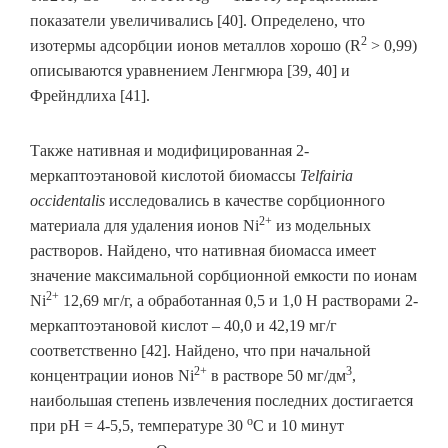
показатели увеличивались [40]. Определено, что
2
изотермы адсорбции ионов металлов хорошо (R
> 0,99)
описываются уравнением Ленгмюра [39, 40] и
Фрейндлиха [41].
Также нативная и модифицированная 2-
меркаптоэтановой кислотой биомассы
Telfairia
occidentalis
исследовались в качестве сорбционного
2+
материала для удаления ионов Ni
из модельных
растворов. Найдено, что нативная биомасса имеет
значение максимальной сорбционной емкости по ионам
2+
Ni
12,69 мг/г, а обработанная 0,5 и 1,0 Н растворами 2-
меркаптоэтановой кислот – 40,0 и 42,19 мг/г
соответственно [42]. Найдено, что при начальной
2+
3
концентрации ионов Ni
в растворе 50 мг/дм
,
наибольшая степень извлечения последних достигается
о
при рН = 4-5,5, температуре 30
С и 10 минут