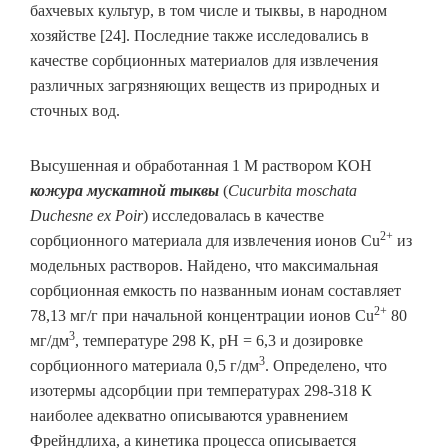
бахчевых культур, в том числе и тыквы, в народном
хозяйстве [24]. Последние также исследовались в
качестве сорбционных материалов для извлечения
различных загрязняющих веществ из природных и
сточных вод.
Высушенная и обработанная 1 М раствором КОН
кожура мускатной тыквы
(
Cucurbita moschata
Duchesne ex Poir
) исследовалась в качестве
2+
сорбционного материала для извлечения ионов Cu
из
модельных растворов. Найдено, что максимальная
сорбционная емкость по названным ионам составляет
2+
78,13 мг/г при начальной концентрации ионов Cu
80
3
мг/дм
, температуре 298 К, рН = 6,3 и дозировке
3
сорбционного материала 0,5 г/дм
. Определено, что
изотермы адсорбции при температурах 298-318 К
наиболее адекватно описываются уравнением
Фрейндлиха, а кинетика процесса описывается