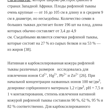
странах Западной Африки. Плоды рифленой тыквы
очень крупные — от 16 до 105 см в длину и в среднем 9
см в диаметре, но несъедобны. Количество семян в
больших тыквах достигает более 196 шт на плод, длина
которых обычно составляет от 3,4 до 4,9
см. Съедобными являются семечки рифленой тыквы,
которые состоят на 27 % из сырых белков и на 53 % —
из жиров [38].
Нативная и карбоксилированная кожура рифленой
тыквы различных размеров исследовалась для
2+
2+
2+
2+
извлечения ионов Cd
, Hg
, Pb
и Zn
[26]. При
3
начальной концентрации названных ионов 100 мг/дм
,
3
дозировке сорбционного материала 1,2 г/дм
, рН = 7,5 и
1 ч контактирования, степень извлечения нативной
кожурой рифленой тыквы составили 90 %, 62 %, 95 % и
82 % соответственно. Для карбоксилированного