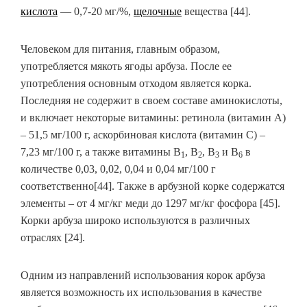
кислота
— 0,7-20 мг/%,
щелочные
вещества [44].
Человеком для питания, главным образом,
употребляется мякоть ягоды арбуза. После ее
употребления основным отходом является корка.
Последняя не содержит в своем составе аминокислоты,
и включает некоторые витамины: ретинола (витамин А)
– 51,5 мг/100 г, аскорбиновая кислота (витамин С) –
7,23 мг/100 г, а также витамины В
, В
, В
и В
в
1
2
3
6
количестве 0,03, 0,02, 0,04 и 0,04 мг/100 г
соответственно[44]. Также в арбузной корке содержатся
элементы – от 4 мг/кг меди до 1297 мг/кг фосфора [45].
Корки арбуза широко используются в различных
отраслях [24].
Одним из направлений использования корок арбуза
является возможность их использования в качестве