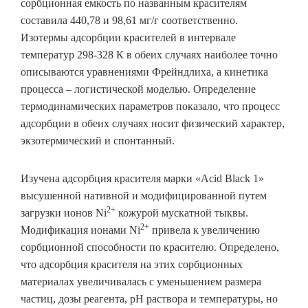
сорбционная емкость по названным красителям
составила 440,78 и 98,61 мг/г соответственно.
Изотермы адсорбции красителей в интервале
температур 298-328 К в обеих случаях наиболее точно
описываются уравнениями Фрейндлиха, а кинетика
процесса – логистической моделью. Определение
термодинамических параметров показало, что процесс
адсорбции в обеих случаях носит физический характер,
экзотермический и спонтанный.
Изучена адсорбция красителя марки «Acid Black 1»
высушенной нативной и модифицированной путем
2+
загрузки ионов Ni
кожурой мускатной тыквы.
2+
Модификация ионами Ni
привела к увеличению
сорбционной способности по красителю. Определено,
что адсорбция красителя на этих сорбционных
материалах увеличивалась с уменьшением размера
частиц, дозы реагента, рН раствора и температуры, но