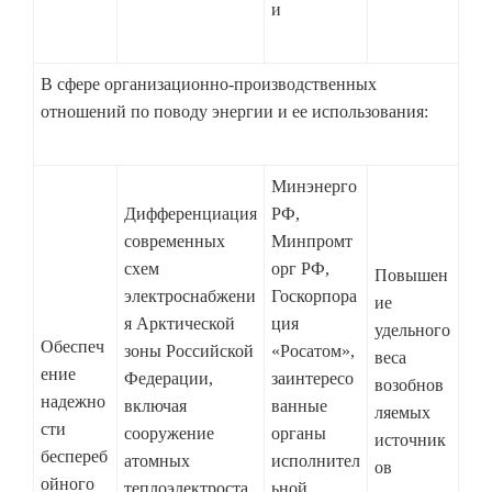
и
В сфере организационно-производственных
отношений по поводу энергии и ее использования:
Минэнерго
Дифференциация
РФ,
современных
Минпромт
схем
орг РФ,
Повышен
электроснабжени
Госкорпора
ие
я Арктической
ция
удельного
Обеспеч
зоны Российской
«Росатом»,
веса
ение
Федерации,
заинтересо
возобнов
надежно
включая
ванные
ляемых
сти
сооружение
органы
источник
беспереб
атомных
исполнител
ов
ойного
теплоэлектроста
ьной