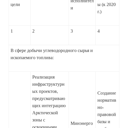
исполнител
цели
ы (к 2020
и
г.)
1
2
3
4
В сфере добычи углеводородного сырья и
ископаемого топлива:
Реализация
инфраструктурн
ых проектов,
Создание
предусматриваю
норматив
щих интеграцию
но-
Арктической
правовой
зоны с
базы и
Минэнерго
освоенными