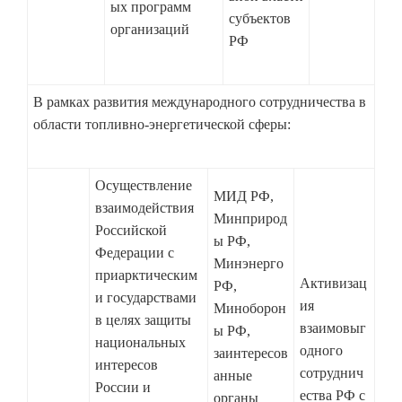
ых программ
субъектов
организаций
РФ
В рамках развития международного сотрудничества в
области топливно-энергетической сферы:
Осуществление
МИД РФ,
взаимодействия
Минприрод
Российской
ы РФ,
Федерации с
Минэнерго
приарктическим
Активизац
РФ,
и государствами
ия
Миноборон
в целях защиты
взаимовыг
ы РФ,
национальных
одного
заинтересов
интересов
сотруднич
анные
России и
ества РФ с
органы