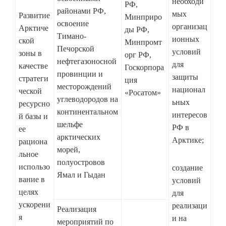
необходи
РФ,
районами РФ,
мых
Развитие
Минприро
освоение
организац
Арктиче
ды РФ,
Тимано-
ионных
ской
Минпромт
Печорской
условий
зоны в
орг РФ,
нефтегазоносной
для
качестве
Госкорпора
провинции и
защиты
стратеги
ция
месторождений
национал
ческой
«Росатом»
углеводородов на
ьных
ресурсно
континентальном
интересов
й базы и
шельфе
РФ в
ее
арктических
Арктике;
рациона
морей,
льное
полуостровов
использо
создание
Ямал и Гыдан
вание в
условий
целях
для
ускорени
реализаци
Реализация
я
и на
мероприятий по