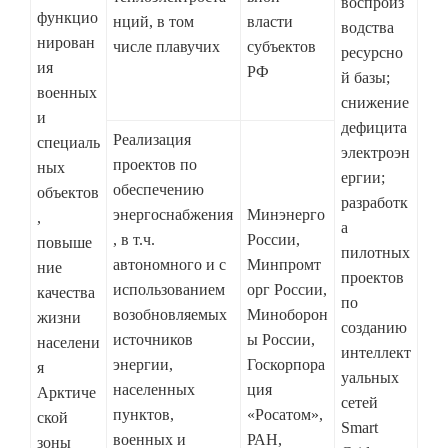
воспроиз
функцио
нций, в том
власти
водства
нирован
числе плавучих
субъектов
ресурсно
ия
РФ
й базы;
военных
снижение
и
дефицита
Реализация
специаль
электроэн
проектов по
ных
ергии;
обеспечению
объектов
разработк
энергоснабжения
Минэнерго
,
а
, в т.ч.
России,
повыше
пилотных
автономного и с
Минпромт
ние
проектов
использованием
орг России,
качества
по
возобновляемых
Миноборон
жизни
созданию
источников
ы России,
населени
интеллект
энергии,
Госкорпора
я
уальных
населенных
ция
Арктиче
сетей
пунктов,
«Росатом»,
ской
Smart
военных и
РАН,
зоны