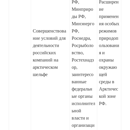
РФ,
Расширен
Минприро
ие
ды РФ,
применен
Минэнерго
ия особых
Совершенствова
РФ,
режимов
ние условий для
Роснедра,
природоп
деятельности
Росрыболо
ользовани
российских
вство,
я и
компаний на
Ростехнадз
охраны
арктическом
ор,
окружаю
шельфе
заинтересо
щей
ванные
среды в
федеральн
Арктичес
ые органы
кой зоне
исполнител
РФ.
ьной
власти и
организаци