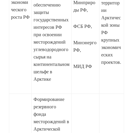
экономи
Минприро
территор
обеспечению
ческого
ды РФ,
ии
защиты
роста РФ
Арктичес
государственных
кой зоны
ФСБ РФ,
интересов РФ
РФ
при освоении
крупных
месторождений
Минэнерго
экономич
углеводородного
РФ,
еских
сырья на
проектов.
континентальном
МИД РФ
шельфе в
Арктике
Формирование
резервного
фонда
месторождений в
Арктической