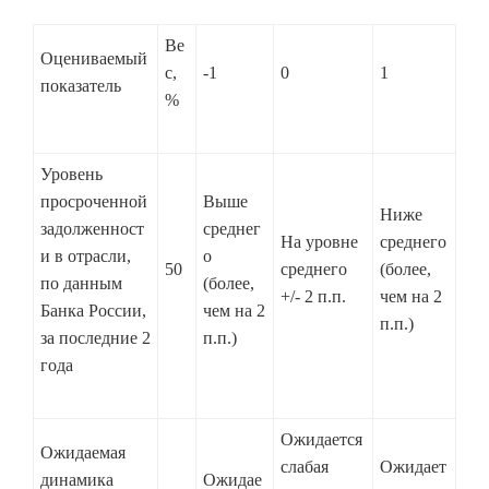
Ве
Оцениваемый
с,
-1
0
1
показатель
%
Уровень
просроченной
Выше
Ниже
задолженност
среднег
На уровне
среднего
и в отрасли,
о
50
среднего
(более,
по данным
(более,
+/- 2 п.п.
чем на 2
Банка России,
чем на 2
п.п.)
за последние 2
п.п.)
года
Ожидается
Ожидаемая
слабая
Ожидает
динамика
Ожидае