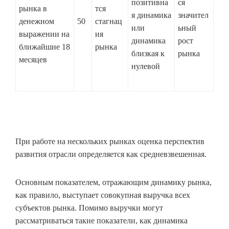
позитивна
ся
рынка в
тся
я динамика
значител
денежном
50
стагнац
или
ьный
выражении на
ия
динамика
рост
ближайшие 18
рынка
близкая к
рынка
месяцев
нулевой
При работе на нескольких рынках оценка перспектив
развития отрасли определяется как средневзвешенная.
Основным показателем, отражающим динамику рынка,
как правило, выступает совокупная выручка всех
субъектов рынка. Помимо выручки могут
рассматриваться такие показатели, как динамика