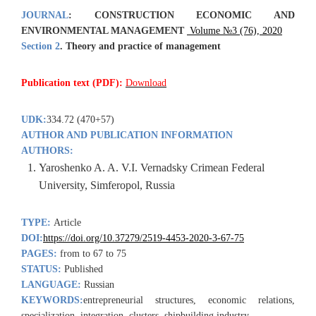
JOURNAL
:
CONSTRUCTION ECONOMIC AND
ENVIRONMENTAL MANAGEMENT
Volume №3 (76), 2020
Section 2
.
Theory and practice of management
Publication text (PDF):
Download
UDK:
334.72 (470+57)
AUTHOR AND PUBLICATION INFORMATION
AUTHORS:
Yaroshenko A. A. V.I. Vernadsky Crimean Federal
University, Simferopol, Russia
TYPE:
Article
DOI:
https://doi.org/10.37279/2519-4453-2020-3-67-75
PAGES:
from to 67 to 75
STATUS:
Published
LANGUAGE:
Russian
KEYWORDS:
entrepreneurial structures, economic relations,
specialization, integration, clusters, shipbuilding industry.