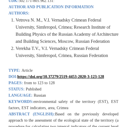
UDK:
502.171-805.962.131:
AUTHOR AND PUBLICATION INFORMATION
AUTHORS:
Vetrova N. M., V.I. Vernadsky Crimean Federal
University, Simferopol, Crimea; Research Institute of
Building Physics of the Russian Academy of Architecture
and Building Sciences, Moscow, Russian Federation
Verekha T.V., V.I. Vernadsky Crimean Federal
University, Simferopol, Crimea, Russian Federation
TYPE:
Article
DOI:
https://doi.org/10.37279/2519-4453-2020-3-123-128
PAGES:
from to 123 to 128
STATUS:
Published
LANGUAGE:
Russian
KEYWORDS:
environmental safety of the territory (EST), EST
factors, EST indicators, area, Crimea
ABSTRACT (ENGLISH):
Based on the previously developed
approach to the assessment of the ecological state of the territory (a
procedure for calculating two integral indicators of the current level