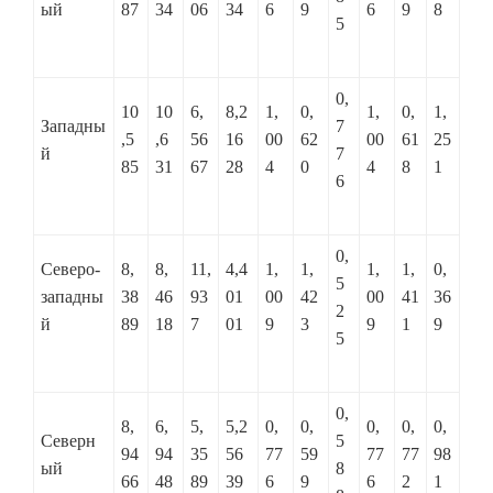
ый
87
34
06
34
6
9
6
9
8
5
0,
10
10
6,
8,2
1,
0,
1,
0,
1,
Западны
7
,5
,6
56
16
00
62
00
61
25
й
7
85
31
67
28
4
0
4
8
1
6
0,
Северо-
8,
8,
11,
4,4
1,
1,
1,
1,
0,
5
западны
38
46
93
01
00
42
00
41
36
2
й
89
18
7
01
9
3
9
1
9
5
0,
8,
6,
5,
5,2
0,
0,
0,
0,
0,
Северн
5
94
94
35
56
77
59
77
77
98
ый
8
66
48
89
39
6
9
6
2
1