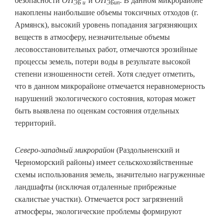
безопасности
ОП
и
ОП
. В данном микрорайоне
ЭБ и
ЭБип
накоплены наибольшие объемы токсичных отходов (г.
Армянск), высокий уровень попадания загрязняющих
веществ в атмосферу, незначительные объемы
лесовосстановительных работ, отмечаются эрозийные
процессы земель, потери воды в результате высокой
степени изношенности сетей. Хотя следует отметить,
что в данном микрорайоне отмечается неравномерность
нарушений экологического состояния, которая может
быть выявлена по оценкам состояния отдельных
территорий.
Северо-западный микрорайон
(Раздольненский и
Черноморский районы) имеет сельскохозяйственные
схемы использования земель, значительно нагруженные
ландшафты (исключая отдаленные прибрежные
скалистые участки). Отмечается рост загрязнений
атмосферы, экологические проблемы формируют