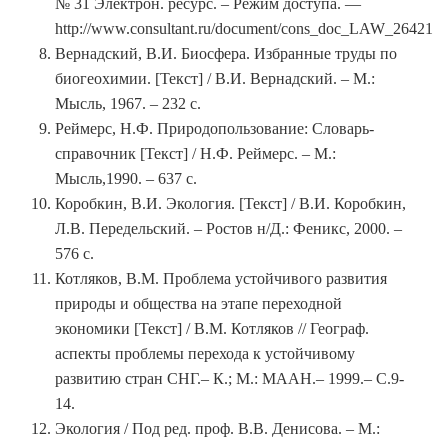
№ 31 Электрон. ресурс. – Режим доступа. —
http://www.consultant.ru/document/cons_doc_LAW_26421
Вернадский, В.И. Биосфера. Избранные труды по
биогеохимии. [Текст] / В.И. Вернадский. – М.:
Мысль, 1967. – 232 с.
Реймерс, Н.Ф. Природопользование: Словарь-
справочник [Текст] / Н.Ф. Реймерс. – М.:
Мысль,1990. – 637 с.
Коробкин, В.И. Экология. [Текст] / В.И. Коробкин,
Л.В. Передельский. – Ростов н/Д.: Феникс, 2000. –
576 с.
Котляков, В.М. Проблема устойчивого развития
природы и общества на этапе переходной
экономики [Текст] / В.М. Котляков // Географ.
аспекты проблемы перехода к устойчивому
развитию стран СНГ.– К.; М.: МААН.– 1999.– С.9-
14.
Экология / Под ред. проф. В.В. Денисова. – М.: