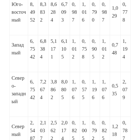
Юго-
8,
8,3
8,6
6,7
0,
1,
0,
0,
0,
1,0
восточ
49
83
28
09
98
01
79
98
77
29
ный
52
2
4
3
7
6
0
7
8
6,
6,8
5,1
6,1
1,
0,
0,
1,
1,
Запад
0,7
75
38
17
10
01
75
90
01
19
ный
48
42
4
1
5
2
8
5
2
4
Север
6,
7,2
3,8
8,0
1,
0,
1,
1,
2,
о-
0,5
75
67
86
80
07
57
19
07
07
западн
35
42
4
2
5
6
5
6
6
9
ый
2,
2,1
2,5
2,0
0,
1,
0,
0,
0,
Север
1,2
54
03
62
17
82
00
79
82
78
ный
18
87
7
2
4
5
5
2
5
7