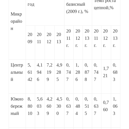
Темп роста
год
базисный
цепной,%
(2009 г.), %
Микр
орайо
н
20
20
20
20
20
20
20
20
20
20
11
12
13
11
12
13
09
11
12
13
г.
г.
г.
г.
г.
г.
Центр
5,
4,1
7,2
4,9
0,
1,
0,
0,
0,
1,7
альны
61
94
19
28
74
28
87
74
68
21
й
42
6
9
5
7
6
8
7
3
Южно
8,
5,6
4,2
4,5
0,
0,
0,
0,
1,
0,7
береж
80
03
60
30
63
48
51
63
06
60
ный
10
3
9
0
7
4
5
7
3