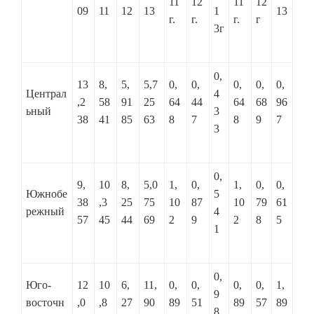
11
12
11
12
09
11
12
13
1
13
г.
г.
г.
г
3г
0,
13
8,
5,
5,7
0,
0,
0,
0,
0,
Централ
4
,2
58
91
25
64
44
64
68
96
ьный
3
38
41
85
63
8
7
8
9
7
3
0,
9,
10
8,
5,0
1,
0,
1,
0,
0,
Южнобе
5
38
,3
25
75
10
87
10
79
61
режный
4
57
45
44
69
2
9
2
8
5
1
0,
Юго-
12
10
6,
11,
0,
0,
0,
0,
1,
9
восточн
,0
,8
27
90
89
51
89
57
89
8