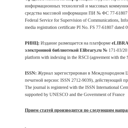
информационных технологий и массовых коммуника
средства массовой информации ПИ № ФС 77-61807 о
Federal Service for Supervision of Communications, I
media registration certificate PI No. FS 77-61807 dated 
РИНЦ
:
Издание размещается на платформе
eLIBR
электронной
библиотекой
Elibrary.ru №
171-03/20
platform with indexing in the RSCI (agreement with the S
ISSN:
Журнал зарегистрирован в Международном Ц
печатной версии: ISSN 2712-9039), действующий
The journal is registered with the ISSN International Cen
supported by UNESCO and the Government of France
Прием статей производится по следующим напр