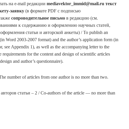
ать на e-mail редакции
mediavektor
_
immid
@
mail
.
ru
текст
кету-заявку
(в формате PDF с подписью
 также
сопроводительное письмо
в редакцию (см.
ованиями к содержанию и оформлению научных статей,
формления статьи и авторской анкеты) / To publish an
cle (in Word 2003-2007 format) and the author’s application form (in
, see Appendix 1), as well as the accompanying letter to the
requirements for the content and design of scientific articles
 design and author’s questionnaire).
e number of articles from one author is no more than two.
торов статьи – 2 / Co-authors of the article — no more than