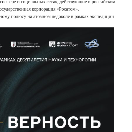
госфере и социальных сетях, действующие в российском
осударственная корпорация «Росатом».
рному полюсу на атомном ледоколе в рамках экспедиции