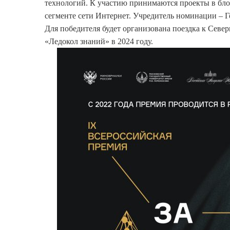
технологий. К участию принимаются проекты в бло
сегменте сети Интернет. Учредитель номинации – Г
Для победителя будет организована поездка к Севе
«Ледокол знаний» в 2024 году.