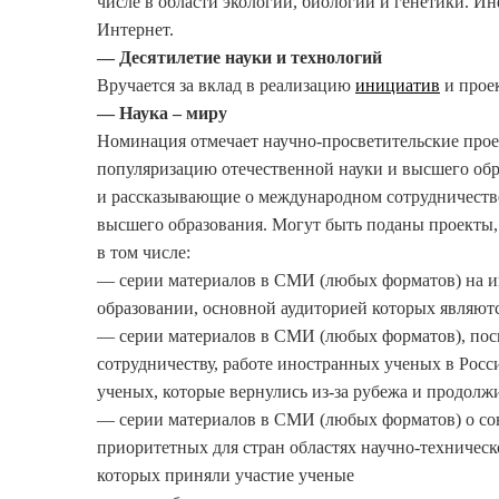
числе в области экологии, биологии и генетики. И
Интернет.
— Десятилетие науки и технологий
Вручается за вклад в реализацию
инициатив
и проек
— Наука – миру
Номинация отмечает научно-просветительские про
популяризацию отечественной науки и высшего обра
и рассказывающие о международном сотрудничестве
высшего образования. Могут быть поданы проекты,
в том числе:
— серии материалов в СМИ (любых форматов) на и
образовании, основной аудиторией которых являют
— серии материалов в СМИ (любых форматов), по
сотрудничеству, работе иностранных ученых в Росс
ученых, которые вернулись из-за рубежа и продолж
— серии материалов в СМИ (любых форматов) о сов
приоритетных для стран областях научно-техническо
которых приняли участие ученые