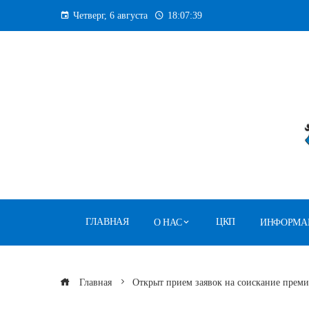
Перейти
Четверг, 6 августа
18:07:40
к
содержанию
ГЛАВНАЯ
ЦКП
О НАС
ИНФОРМА
Главная
Открыт прием заявок на соискание преми