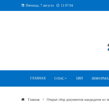
Перейти
Пятница, 7 августа
11:07:04
к
содержанию
ГЛАВНАЯ
ЦКП
О НАС
ИНФОРМА
Главная
Открыт сбор документов кандидатов из ч