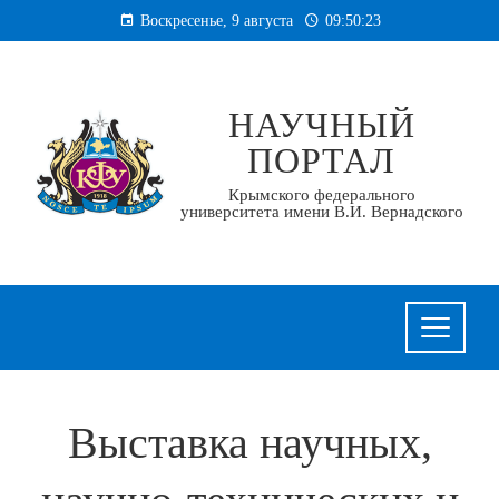
Перейти
Воскресенье, 9 августа
09:50:23
к
содержанию
НАУЧНЫЙ
ПОРТАЛ
Крымского федерального
университета имени В.И. Вернадского
Выставка научных,