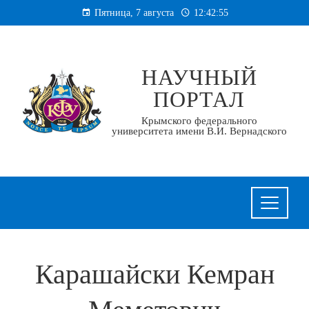
Перейти
Пятница, 7 августа
12:42:55
к
содержанию
НАУЧНЫЙ
ПОРТАЛ
Крымского федерального
университета имени В.И. Вернадского
Карашайски Кемран