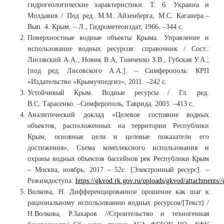
гидрогеологические характеристики. Т. 6. Украина и
Молдавия / Под ред. М.М. Айзенберга, М.С. Каганера.–
Вып. 4. Крым. – Л., Гидрометеоиздат, 1966. –344 c.
Поверхностные водные объекты Крыма. Управление и
использование водных ресурсов: справочник / Сост.:
Лисовский А.А., Новик В.А, Тимченко З.В., Губская У.А.;
[под ред. Лисовского А.А.]. – Симферополь: КРП
«Издательство «Крымучпедгиз», 2011. –242 с.
Устойчивый Крым. Водные ресурсы / Гл. ред.
В.С. Тарасенко. –Симферополь, Таврида, 2003. –413 с.
Аналитический доклад «Целевое состояние водных
объектов, расположенных на территории Республики
Крым, основные цели и целевые показатели его
достижения», Схема комплексного использования и
охраны водных объектов бассейнов рек Республики Крым
– Москва, ноябрь, 2017 – 52с. [Электронный ресурс]. –
Режимдоступа:
https://gkvod.rk.gov.ru/uploads/gkvod/attachmen
Волкова, Н. Дифференцированное орошение как шаг к
рациональному использованию водных ресурсов/[Текст] /
Н.Волкова, Р.Захаров //Строительство и техногенная