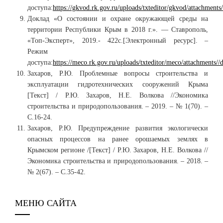
доступа:
https://gkvod.rk.gov.ru/uploads/txteditor/gkvod/attach
Доклад «О состоянии и охране окружающей среды на
территории Республики Крым в 2018 г.». — Ставрополь,
«Топ-Эксперт», 2019.- 422с.[Электронный ресурс]. –
Режим
доступа:
https://meco.rk.gov.ru/uploads/txteditor/meco/attachment
Захаров, Р.Ю. Проблемные вопросы строительства и
эксплуатации гидротехнических сооружений Крыма
[Текст] / Р.Ю. Захаров, Н.Е. Волкова //Экономика
строительства и природопользования. – 2019. – № 1(70). –
С.16-24.
Захаров, Р.Ю. Предупреждение развития экологически
опасных процессов на ранее орошаемых землях в
Крымском регионе /[Текст] / Р.Ю. Захаров, Н.Е. Волкова //
Экономика строительства и природопользования. – 2018. –
№ 2(67). – С.35-42.
МЕНЮ САЙТА