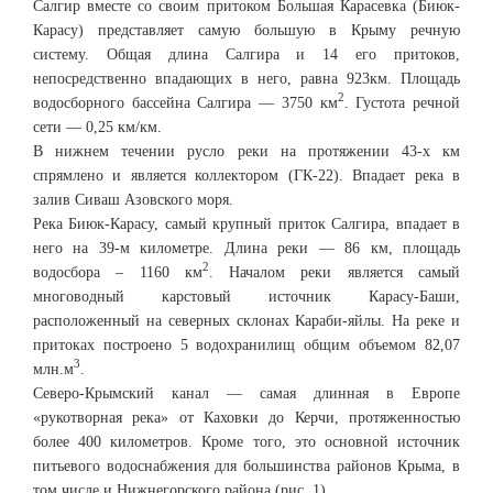
Салгир вместе со своим притоком Большая Карасевка (Биюк-
Карасу) представляет самую большую в Крыму речную
систему. Общая длина Салгира и 14 его притоков,
непосредственно впадающих в него, равна 923км. Площадь
2
водосборного бассейна Салгира — 3750 км
. Густота речной
сети — 0,25 км/км.
В нижнем течении русло реки на протяжении 43-х км
спрямлено и является коллектором (ГК-22). Впадает река в
залив Сиваш Азовского моря.
Река Биюк-Карасу, самый крупный приток Салгира, впадает в
него на 39-м километре. Длина реки — 86 км, площадь
2
водосбора – 1160 км
. Началом реки является самый
многоводный карстовый источник Карасу-Баши,
расположенный на северных склонах Караби-яйлы. На реке и
притоках построено 5 водохранилищ общим объемом 82,07
3
млн.м
.
Северо-Крымский канал — самая длинная в Европе
«рукотворная река» от Каховки до Керчи, протяженностью
более 400 километров. Кроме того, это основной источник
питьевого водоснабжения для большинства районов Крыма, в
том числе и Нижнегорского района (рис. 1).