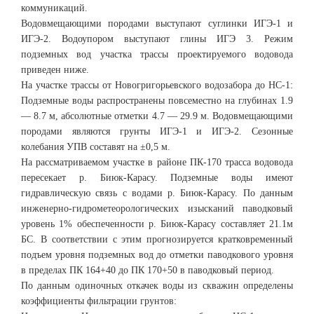
коммуникаций.
Водовмещающими породами выступают суглинки ИГЭ-1 и
ИГЭ-2. Водоупором выступают глины ИГЭ 3. Режим
подземных вод участка трассы проектируемого водовода
приведен ниже.
На участке трассы от Новогригорьевского водозабора до НС-1:
Подземные воды распространены повсеместно на глубинах 1.9
— 8.7 м, аб­солютные отметки 4.7 — 29.9 м. Водовмещающими
породами являются грунты ИГЭ-1 и ИГЭ-2. Сезонные
колебания УПВ составят на ±0,5 м.
На рассматриваемом участке в районе ПК-170 трасса водовода
пересекает р. Биюк-Карасу. Подземные воды имеют
гидравлическую связь с водами р. Биюк-Карасу. По данным
инженерно-гидрометеорологических изысканий паводковый
уровень 1% обеспеченности р. Биюк-Карасу составляет 21.1м
БС. В соответствии с этим прогнозируется кратковременный
подъем уровня подземных вод до отметки паводкового уровня
в пределах ПК 164+40 до ПК 170+50 в паводковый период.
По данным одиночных откачек воды из скважин определены
коэффициенты фильтрации грунтов: