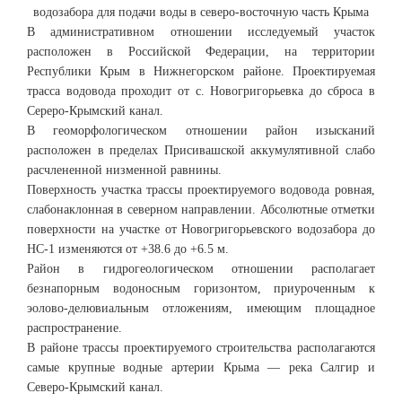
водозабора для подачи воды в северо-восточную часть Крыма
В административном отношении исследуемый участок
расположен в Российской Федерации, на территории
Республики Крым в Нижнегорском районе. Проектируемая
трасса водовода проходит от с. Новогригорьевка до сброса в
Сереро-Крымский канал.
В геоморфологическом отношении район изысканий
расположен в пределах Присивашской аккумулятивной слабо
расчлененной низменной равнины.
Поверхность участка трассы проектируемого водовода ровная,
слабонаклонная в северном направлении. Абсолютные отметки
поверхности на участке от Новогригорьевского водозабора до
НС-1 изменяются от +38.6 до +6.5 м.
Район в гидрогеологическом отношении располагает
безнапорным водоносным горизонтом, приуроченным к
эолово-делювиальным отложениям, имеющим площадное
распространение.
В районе трассы проектируемого строительства располагаются
самые крупные водные артерии Крыма — река Салгир и
Северо-Крымский канал.