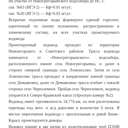
На участке от Новогригорьевского водозабора до НС-1:
скв. №63 (ИГЭ-2) — Кф=0.01 м/сут;
скв. №20 (ИГЭ-1) — Кф=0.02 м/сут.
Вскрытые подземные воды формируют единый горизонт,
идентичный по своему положению, распространению и
химическому составу, на всех участках проектируемого
водовода.
Проектируемый водовод проходит по территории
Нижнегорского и Советского районов. Трасса водовода
начинается от «Новогригорьевского» водозабора,
расположенного южнее села Новогригорьевка, и далее в
сторону северной границы села Ломоносово. Затем от села
Ломоносово трасса проходит в направлении южной границы
села Демьяновка, далее от Демьяновки трасса огибает с южной
стороны село Черноземное. Пройдя село Черноземное, водовод
упирается в Северо-Крымский канал (сбросную камеру №2).
Водовод имеет протяженность 24,774 км, на нем расположены
переходы под авто- и ж/д дорогами в количестве 6 штук. В
местах пересечения водовода с оросительным и рекой Биюк–
Карасу проектируются дюкеры.
Водовод принят в две нитки из полиэтиленовых труб ПЭ100