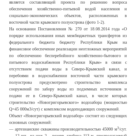
является составляющей проекта по решению вопроса
обеспечения хозяйственно-питьевой водой населения и
социально-экономических объектов, расположенных в
восточной части крымского полуострова (фото 1-2).
На основании Постановления № 270 от 18.08.2014 года «О
порядке использования иных межбюджетных трансфертов из
федерального бюджета бюджету Республики Крым на
финансовое обеспечение реализации неотложных мероприятий
по обеспечению бесперебойного хозяйственно-бытового и
питьевого водоснабжения Республики Крым» в связи с
отсутствием подачи воды в Северо-Крымский канал, и
перебоями в водоснабжении восточной части крымского
полуострова предусмотрено строительство комплекса
сооружений по забору воды из подземных источников и
подачи ее в Северо-Крымский канал, в числе которых
строительство «Новогригорьевского» водозабора (мощностью
Q=45 000м3/сут) с комплексом водоподающих сооружений.
Объект «Новогригорьевский водозабор» состоит из следующих
основных сооружений:
3
— артезианские скважины производительностью 45000 м
/сут.
— 12 шт., из них 2 – резерв, глубина 113 м, предполагаемый