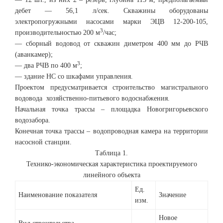
дебет — 56,1 л/сек. Скважины оборудованы
электропогружными насосами марки ЭЦВ 12-200-105,
3
производительностью 200 м
/час;
— сборный водовод от скважин диметром 400 мм до РЧВ
(аванкамер);
3
— два РЧВ по 400 м
;
— здание НС со шкафами управления.
Проектом предусматривается строительство магистрального
водовода хозяйственно-питьевого водоснабжения.
Начальная точка трассы – площадка Новогригорьевского
водозабора.
Конечная точка трассы – водопроводная камера на территории
насосной станции.
Таблица 1.
Технико-экономическая характеристика проектируемого
линейного объекта
Ед.
Наименование показателя
Значение
изм.
Новое