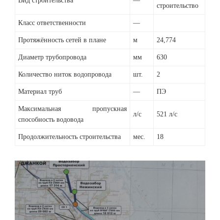
Вид строительства
—
строительство
Класс ответственности
—
Протяжённость сетей в плане
м
24,774
Диаметр трубопровода
мм
630
Количество ниток водопровода
шт.
2
Материал труб
—
ПЭ
Максимальная пропускная
л/с
521 л/с
способность водовода
Продолжительность строительства
мес.
18