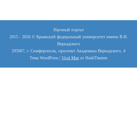
Научный портал
2015 - 2026 © Крымский федеральный университет имени В.И.
Вернадского
295007, г. Симферополь, проспект Академика Вернадского, 4
Тема WordPress
|
Viral Mag
от HashThemes