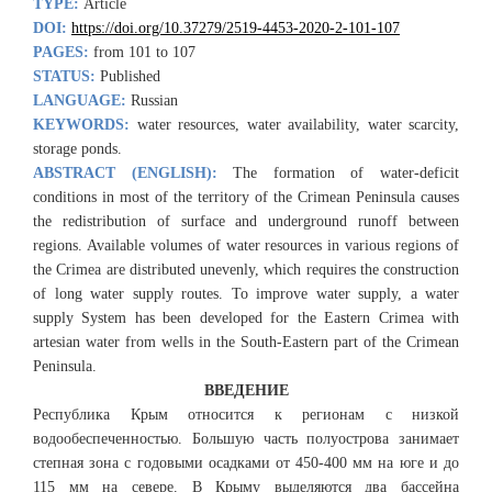
TYPE:
Article
DOI:
https://doi.org/10.37279/2519-4453-2020-2-101-107
PAGES:
from 101 to 107
STATUS:
Published
LANGUAGE:
Russian
KEYWORDS:
water resources, water availability, water scarcity,
storage ponds.
ABSTRACT (ENGLISH):
The formation of water-deficit
conditions in most of the territory of the Crimean Peninsula causes
the redistribution of surface and underground runoff between
regions. Available volumes of water resources in various regions of
the Crimea are distributed unevenly, which requires the construction
of long water supply routes. To improve water supply, a water
supply System has been developed for the Eastern Crimea with
artesian water from wells in the South-Eastern part of the Crimean
Peninsula.
ВВЕДЕНИЕ
Республика Крым относится к регионам с низкой
водообеспеченностью. Большую часть полуострова занимает
степная зона с годовыми осадками от 450-400 мм на юге и до
115 мм на севере. В Крыму выделяются два бассейна