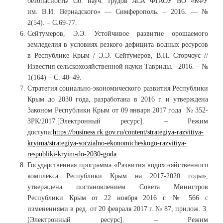
безопасность/ Сб. науч. трудов АСА ФГАОУ ВО «КФУ
им. В.И. Вернадского» — Симферополь. – 2016. — №
2(54). – С.69-77.
Сейтумеров, Э.Э. Устойчивое развитие орошаемого
земледелия в условиях резкого дефицита водных ресурсов
в Республике Крым / Э.Э. Сейтумеров, В.Н. Сторчоус //
Известия сельскохозяйственной науки Тавриды. –2016. – №
1(164) – С. 40–49.
Стратегия социально-экономического развития Республики
Крым до 2030 года, разработана в 2016 г. и утверждена
Законом Республики Крым от 09 января 2017 года № 352-
ЗРК/2017.[Электронный ресурс]. – Режим
доступа:
https://business.rk.gov.ru/content/strategiya-razvitiya-
kryima/strategiya-soczialno-ekonomicheskogo-razvitiya-
respubliki-kryim-do-2030-goda
Государственная программа «Развития водохозяйственного
комплекса Республики Крым на 2017-2020 годы»,
утверждена постановлением Совета Министров
Республики Крым от 22 ноября 2016 г. № 566 с
изменениями в ред. от 20 февраля 2017 г. № 87, прилож. 3.
[Электронный ресурс]. – Режим