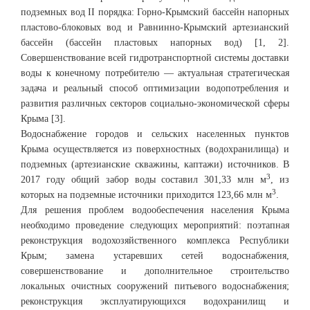
подземных вод II порядка: Горно-Крымский бассейн напорных
пластово-блоковых вод и Равнинно-Крымский артезианский
бассейн (бассейн пластовых напорных вод) [1, 2].
Совершенствование всей гидротранспортной системы доставки
воды к конечному потребителю — актуальная стратегическая
задача и реальный способ оптимизации водопотребления и
развития различных секторов социально-экономической сферы
Крыма [3].
Водоснабжение городов и сельских населенных пунктов
Крыма осуществляется из поверхностных (водохранилища) и
подземных (артезианские скважины, каптажи) источников. В
3
2017 году общий забор воды составил 301,33 млн м
, из
3
которых на подземные источники приходится 123,66 млн м
.
Для решения проблем водообеспечения населения Крыма
необходимо проведение следующих мероприятий: поэтапная
реконструкция водохозяйственного комплекса Республики
Крым; замена устаревших сетей водоснабжения,
совершенствование и дополнительное строительство
локальных очистных сооружений питьевого водоснабжения;
реконструкция эксплуатирующихся водохранилищ и