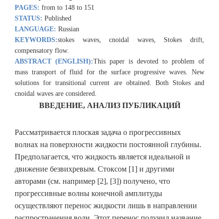
PAGES:
from to 148 to 151
STATUS:
Published
LANGUAGE:
Russian
KEYWORDS:
stokes waves, cnoidal waves, Stokes drift,
compensatory flow.
ABSTRACT (ENGLISH):
This paper is devoted to problem of
mass transport of fluid for the surface progressive waves. New
solutions for transitional current are obtained. Both Stokes and
cnoidal waves are considered.
ВВЕДЕНИЕ, АНАЛИЗ ПУБЛИКАЦИЙ
Рассматривается плоская задача о прогрессивных
волнах на поверхности жидкости постоянной глубины.
Предполагается, что жидкость является идеальной и
движение безвихревым. Стоксом [1] и другими
авторами (см. например [2], [3]) получено, что
прогрессивные волны конечной амплитуды
осуществляют перенос жидкости лишь в направлении
распространения волн. Этот перенос получил название