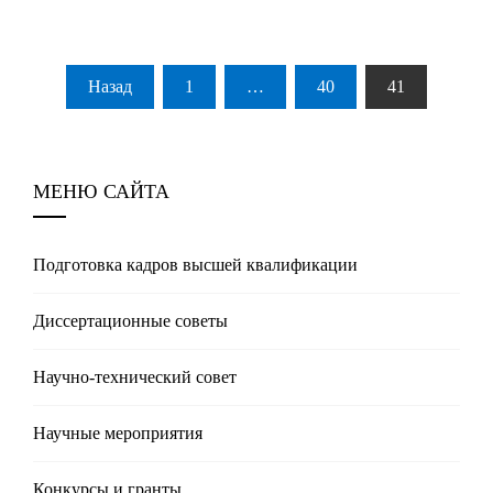
Пагинация
Назад
1
…
40
41
записей
МЕНЮ САЙТА
Подготовка кадров высшей квалификации
Диссертационные советы
Научно-технический совет
Научные мероприятия
Конкурсы и гранты