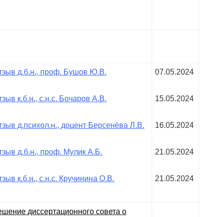
тзыв д.б.н., проф. Бушов Ю.В.
07.05.2024
зыв к.б.н., с.н.с. Бочаров А.В.
15.05.2024
тзыв д.психол.н., доцент Берсенёва Л.В.
16.05.2024
тзыв д.б.н., проф. Мулик А.Б.
21.05.2024
зыв к.б.н., с.н.с. Кручинина О.В.
21.05.2024
ешение диссертационного совета о