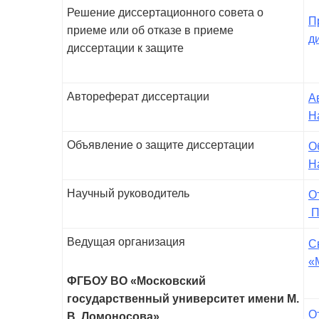
Решение диссертационного совета о
П
приеме или об отказе в приеме
д
диссертации к защите
Автореферат диссертации
А
Н
Объявление о защите диссертации
О
Н
Научный руководитель
О
П
Ведущая организация
С
«
ФГБОУ ВО «Московский
государственный университет имени М.
О
В. Ломоносова»