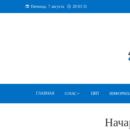
Перейти
Пятница, 7 августа
20:03:32
к
содержанию
ГЛАВНАЯ
ЦКП
О НАС
ИНФОРМА
Нача