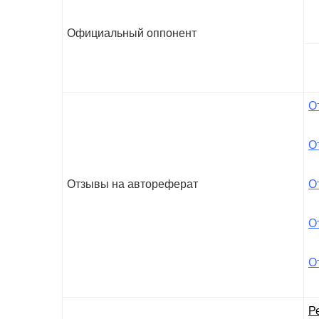
Официальный оппонент
О
От
Отзывы на автореферат
О
О
От
Р