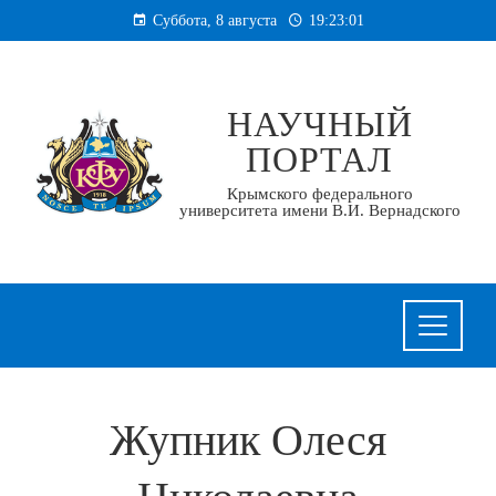
Перейти
Суббота, 8 августа
19:23:02
к
содержанию
НАУЧНЫЙ
ПОРТАЛ
Крымского федерального
университета имени В.И. Вернадского
Жупник Олеся