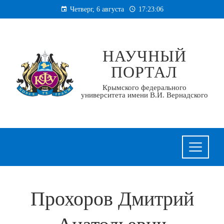
Перейти
Четверг, 6 августа
17:23:07
к
содержанию
НАУЧНЫЙ
ПОРТАЛ
Крымского федерального
университета имени В.И. Вернадского
Прохоров Дмитрий