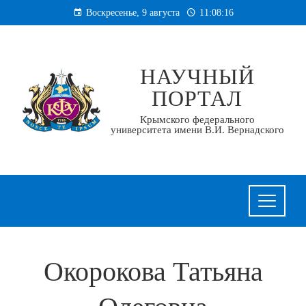
Перейти
Воскресенье, 9 августа
11:08:17
к
содержанию
НАУЧНЫЙ
ПОРТАЛ
Крымского федерального
университета имени В.И. Вернадского
Окорокова Татьяна