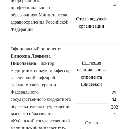
непрерывного
4
профессионального
образования» Министерства
Отзыв ведущей
здравоохранения Российской
организации
Федерации
Официальный оппонент:
Елисеева Людмила
Сведения
Николаевна
–
доктор
официального
медицинских наук, профессор,
оппонента
заведующий кафедрой
Елисеевой
факультетской терапии
Федерального
25.
государственного бюджетного
04.
образовательного учреждения
202
высшего образования
4
«Кубанский государственный
Отзыв
медицинский университет»