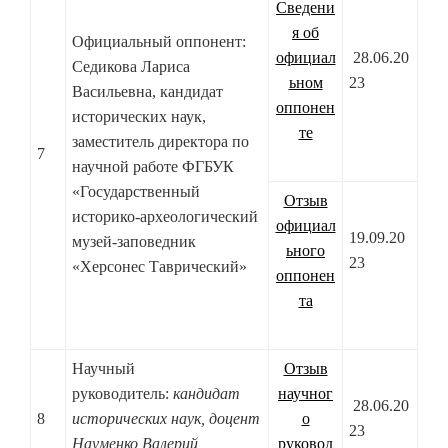
Сведени
я об
Официальный оппонент:
официал
28.06.20
Седикова Лариса
ьном
23
Васильевна, кандидат
оппонен
исторических наук,
те
заместитель директора по
7
научной работе ФГБУК
«Государственный
Отзыв
историко-археологический
официал
19.09.20
музей-заповедник
ьного
23
«Херсонес Таврический»
оппонен
та
Научный
Отзыв
руководитель:
кандидат
научног
28.06.20
8
исторических наук, доцент
о
23
Науменко Валерий
руковод