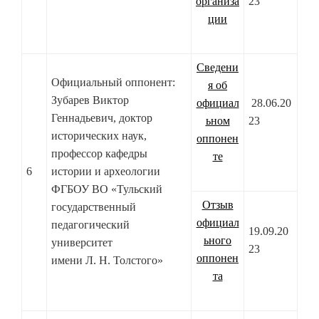
организа
23
ции
Сведени
Официальный оппонент:
я об
Зубарев Виктор
официал
28.06.20
Геннадьевич, доктор
ьном
23
исторических наук,
оппонен
профессор кафедры
те
6
истории и археологии
ФГБОУ ВО «Тульский
Отзыв
государственный
официал
педагогический
19.09.20
ьного
университет
23
оппонен
имени Л. Н. Толстого»
та