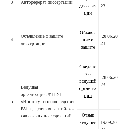
3
Автореферат диссертации
диссерта
23
ции
Объявле
Объявление о защите
28.06.20
4
ние о
диссертации
23
защите
Сведени
я о
28.06.20
ведущей
23
Ведущая
организа
организация: ФГБУН
ции
5
«Институт востоковедения
РАН», Центр византийско-
Отзыв
кавказских исследований
ведущей
19.09.20