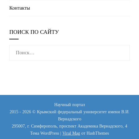
Контакты
ПОИСК ПО САЙТУ
Найти:
Научный портал
2015 - 2026 © Крымский федеральный университет имени В.И.
Вернадского
295007, г. Симферополь, проспект Академика Вернадского, 4
Тема WordPress
|
Viral Mag
от HashThemes