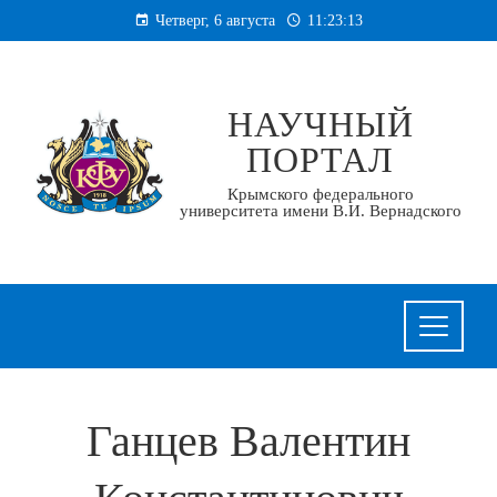
Перейти
Четверг, 6 августа
11:23:13
к
содержанию
НАУЧНЫЙ
ПОРТАЛ
Крымского федерального
университета имени В.И. Вернадского
Ганцев Валентин