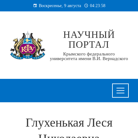
Перейти
Воскресенье, 9 августа
04:23:58
к
содержанию
НАУЧНЫЙ
ПОРТАЛ
Крымского федерального
университета имени В.И. Вернадского
Глухенькая Леся