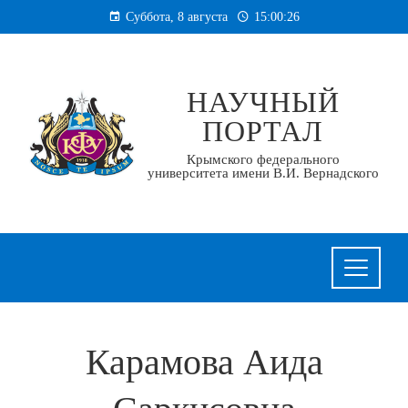
Перейти
Суббота, 8 августа
15:00:26
к
содержанию
НАУЧНЫЙ
ПОРТАЛ
Крымского федерального
университета имени В.И. Вернадского
Карамова Аида