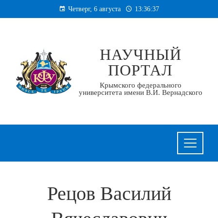
Перейти
Четверг, 6 августа
13:36:37
к
содержанию
НАУЧНЫЙ
ПОРТАЛ
Крымского федерального
университета имени В.И. Вернадского
Рецов Василий