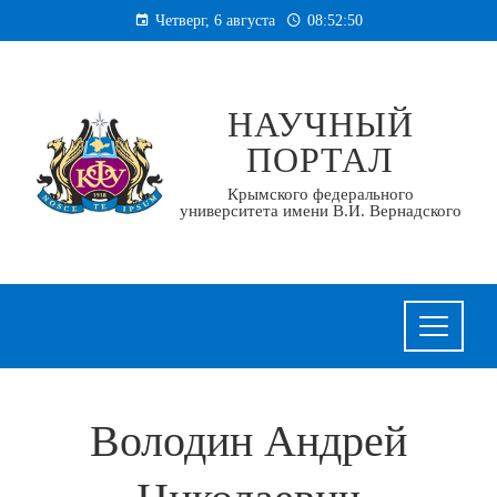
Перейти
Четверг, 6 августа
08:52:51
к
содержанию
НАУЧНЫЙ
ПОРТАЛ
Крымского федерального
университета имени В.И. Вернадского
Володин Андрей