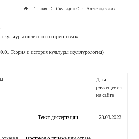
Главная
Скуридин Олег Александрович
и
н культуры полисного патриотизма»
.01 Теория и история культуры (культурология)
ты
Дата
размещения
на сайте
Текст диссертации
28.03.2022
 отказе в
Протокол о приеме или отказе